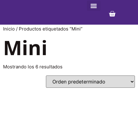
Team Building
Tarjetas regalo
Cómo Funciona
Dónde estamos
Inicio
/ Productos etiquetados “Mini”
Mini
Mostrando los 6 resultados