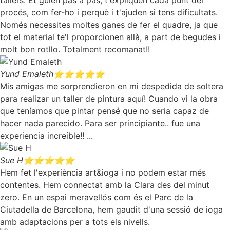
tallers. Et guien pas a pas, t'expliquen cada punt del
procés, com fer-ho i perquè i t'ajuden si tens dificultats.
Només necessites moltes ganes de fer el quadre, ja que
tot el material te'l proporcionen allà, a part de begudes i
molt bon rotllo. Totalment recomanat!!
Yund Emaleth
⭐⭐⭐⭐⭐
Mis amigas me sorprendieron en mi despedida de soltera
para realizar un taller de pintura aquí! Cuando vi la obra
que teníamos que pintar pensé que no seria capaz de
hacer nada parecido. Para ser principiante.. fue una
experiencia increíble!! ...
Sue H
⭐⭐⭐⭐⭐
Hem fet l'experiència art&ioga i no podem estar més
contentes. Hem connectat amb la Clara des del minut
zero. En un espai meravellós com és el Parc de la
Ciutadella de Barcelona, hem gaudit d'una sessió de ioga
amb adaptacions per a tots els nivells.