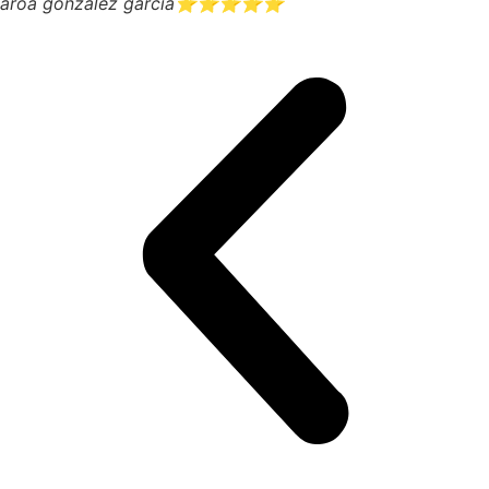
aroa gonzalez garcia
⭐⭐⭐⭐⭐