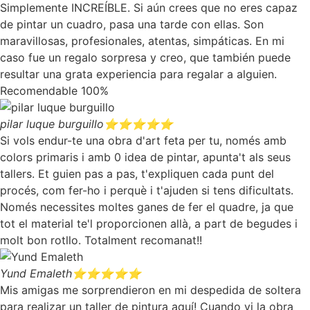
Simplemente INCREÍBLE. Si aún crees que no eres capaz
de pintar un cuadro, pasa una tarde con ellas. Son
maravillosas, profesionales, atentas, simpáticas. En mi
caso fue un regalo sorpresa y creo, que también puede
resultar una grata experiencia para regalar a alguien.
Recomendable 100%
pilar luque burguillo
⭐⭐⭐⭐⭐
Si vols endur-te una obra d'art feta per tu, només amb
colors primaris i amb 0 idea de pintar, apunta't als seus
tallers. Et guien pas a pas, t'expliquen cada punt del
procés, com fer-ho i perquè i t'ajuden si tens dificultats.
Només necessites moltes ganes de fer el quadre, ja que
tot el material te'l proporcionen allà, a part de begudes i
molt bon rotllo. Totalment recomanat!!
Yund Emaleth
⭐⭐⭐⭐⭐
Mis amigas me sorprendieron en mi despedida de soltera
para realizar un taller de pintura aquí! Cuando vi la obra