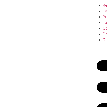
Re
Te
Pr
Ta
C
D
D