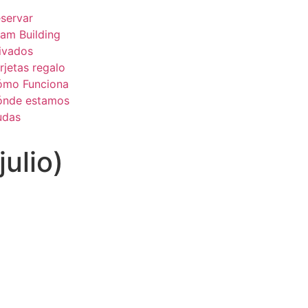
servar
am Building
ivados
rjetas regalo
ómo Funciona
ónde estamos
udas
julio)