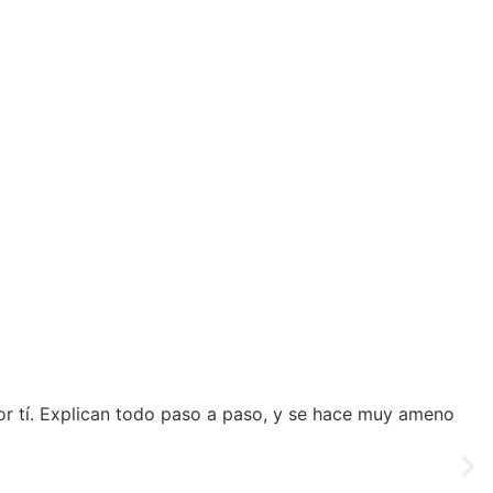
or tí. Explican todo paso a paso, y se hace muy ameno
Una 
repet
Patr