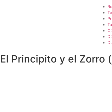
Re
Te
Pr
Ta
C
D
D
El Principito y el Zorro (