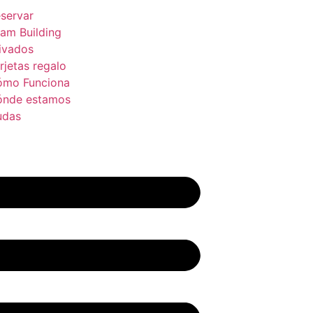
servar
am Building
ivados
rjetas regalo
ómo Funciona
ónde estamos
udas